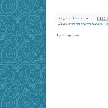
Bejegyezte:
Kabai Piroska
Címkék:
kapcsolat
,
szeretet
,
testvérek
,
ün
Újabb bejegyzés