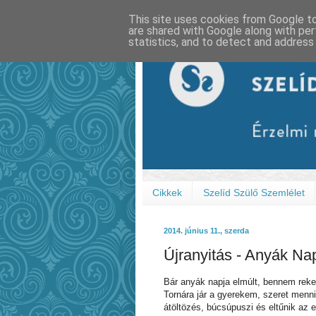
This site uses cookies from Google to 
are shared with Google along with per
statistics, and to detect and address
Cikkek
Szelíd Szülő Szemlélet
2014. június 11., szerda
Újranyitás - Anyák Na
Bár anyák napja elmúlt, bennem reke
Tornára jár a gyerekem, szeret menni
átöltözés, búcsúpuszi és eltűnik az 