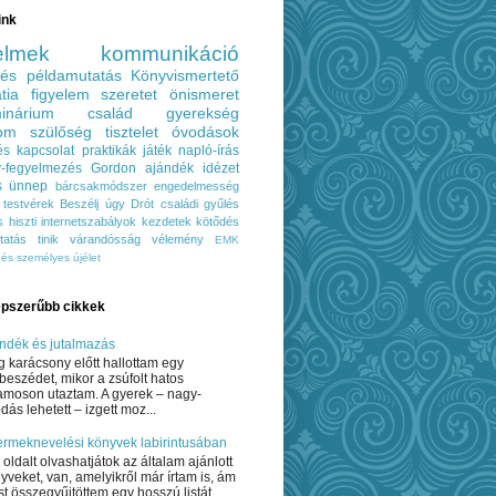
ink
elmek
kommunikáció
lés
példamutatás
Könyvismertető
tia
figyelem
szeretet
önismeret
inárium
család
gyerekség
lom
szülőség
tisztelet
óvodások
és
kapcsolat
praktikák
játék
napló-írás
ív-fegyelmezés
Gordon
ajándék
idézet
s
ünnep
bárcsakmódszer
engedelmesség
testvérek
Beszélj úgy
Drót
családi gyűlés
s
hiszti
internetszabályok
kezdetek
kötődés
tatás
tinik
várandósság
vélemény
EMK
gés
személyes
újélet
pszerűbb cikkek
ndék és jutalmazás
 karácsony előtt hallottam egy
beszédet, mikor a zsúfolt hatos
lamoson utaztam. A gyerek – nagy-
dás lehetett – izgett moz...
rmeknevelési könyvek labirintusában
 oldalt olvashatjátok az általam ajánlott
yveket, van, amelyikről már írtam is, ám
t összegyűjtöttem egy hosszú listát