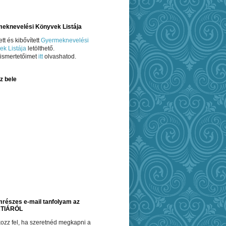
eknevelési Könyvek Listája
ett és kibővített
Gyermeknevelési
ek Listája
letölthető.
ismertetőimet
itt
olvashatod.
z bele
részes e-mail tanfolyam az
TIÁRÓL
atkozz fel, ha szeretnéd megkapni a