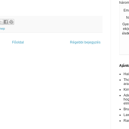
három
Ema
N
Gye
ek(
nep
élet
Főoldal
Régebbi bejegyzés
Ajánl
Hai
Tho
ar
Kim
Ade
hog
elm
Bru
Law
Ran