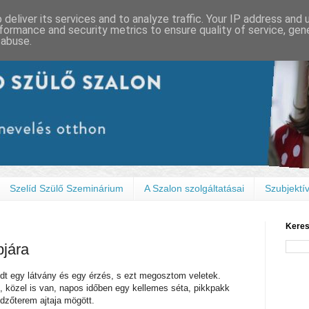
deliver its services and to analyze traffic. Your IP address and
formance and security metrics to ensure quality of service, ge
 abuse.
Szelíd Szülő Szeminárium
A Szalon szolgáltatásai
Szubjektív
Keres
pjára
dt egy látvány és egy érzés, s ezt megosztom veletek.
, közel is van, napos időben egy kellemes séta, pikkpakk
edzőterem ajtaja mögött.