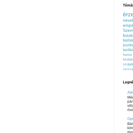
Témá
érz
neve
empá
Szem
biza
fejlőd
pozit
tanítá
humor
fordítá
szolgál
meren
Legné
Ajá
Még
pár
vil
óvo
Gye
Bár
kön
mos