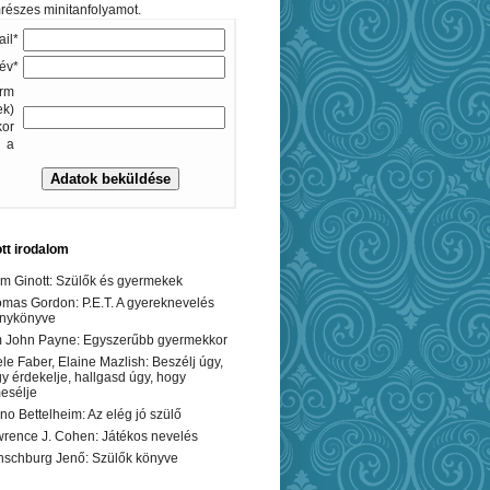
részes minitanfolyamot.
il*
év*
rm
ek)
kor
a
ott irodalom
m Ginott: Szülők és gyermekek
mas Gordon: P.E.T. A gyereknevelés
anykönyve
 John Payne: Egyszerűbb gyermekkor
le Faber, Elaine Mazlish: Beszélj úgy,
y érdekelje, hallgasd úgy, hogy
esélje
no Bettelheim: Az elég jó szülő
rence J. Cohen: Játékos nevelés
schburg Jenő: Szülők könyve