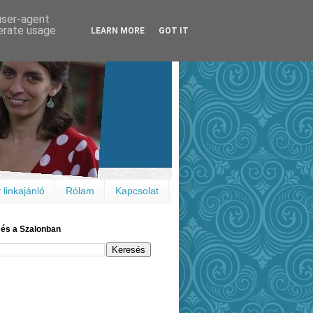
 user-agent
nerate usage
LEARN MORE
GOT IT
 linkajánló
Rólam
Kapcsolat
és a Szalonban