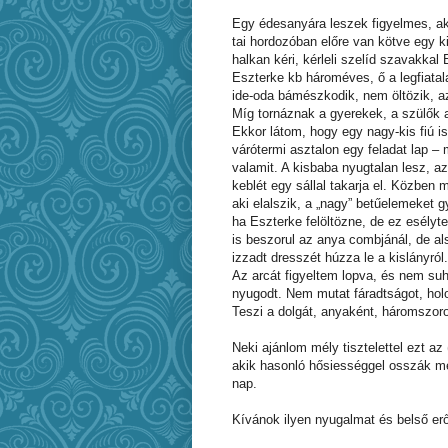
Egy édesanyára leszek figyelmes, akir
tai hordozóban előre van kötve egy 
halkan kéri, kérleli szelíd szavakkal 
Eszterke kb hároméves, ő a legfiatal
ide-oda bámészkodik, nem öltözik, az 
Míg tornáznak a gyerekek, a szülők a
Ekkor látom, hogy egy nagy-kis fiú is
várótermi asztalon egy feladat lap – 
valamit. A kisbaba nyugtalan lesz, a
keblét egy sállal takarja el. Közben 
aki elalszik, a „nagy” betűelemeket 
ha Eszterke felöltözne, de ez esélyte
is beszorul az anya combjánál, de al
izzadt dresszét húzza le a kislányról.
Az arcát figyeltem lopva, és nem suhan
nyugodt. Nem mutat fáradtságot, holo
Teszi a dolgát, anyaként, háromszor
Neki ajánlom mély tisztelettel ezt a
akik hasonló hősiességgel osszák me
nap.
Kívánok ilyen nyugalmat és belső er