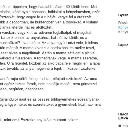
ől azt tippelem, hogy fiatalabb nálam, 30 körüli lehet. Mei
kisbaba, kábé nyolc hónapos, bóbiskol a kényelmesben, ezért
Gyerm
Eszterkét, hogy vegye le a ruháját, vegye fel a dresszét.
abb a csoportban, de bukfencben veri a többieket. A kislány
Frissít
anya letérdel hát és átöltözteti.
Könyv
Könyv
 váróban, vagy kint az udvaron foglalhatják el magukat.
 tartozik ehhez az anyukához, hat-hét év körüli, és a
munkafüzet? - van előtte. Az anya együtt nézi vele, felolvas
Lapoz
ztán már sír. A mama kiveszi a hordozóból és mellre teszi,
mesét olvas a nagyfiúnak. Aztán a mama sétálgat a picivel,
gyakorol a füzetében. A tornaórának vége. A mama szeretné,
len. Újra letérdel, közben az alvó baba feje megbillen, a lába
szik tovább, az anya megérinti a fejét, miközben Eszterke
t át rajta sötét felleg, indulat, elfojtott szitokszó. Az arca
tt egész biztos fáradt, nem sajnálja magát, nem grimaszol.
osan, segítően, csendesen.
z (újrainduló) írást és az összes többgyermekes édesanyának,
g a figyelmüket és szeretetüket a gyermekeik közt nap mint
Három
EMPÁ
őt, mint amit Eszterke anyukája mutatott nekem.
Itt ir