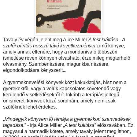
Tavaly év végén jelent meg Alice Miller
A test kiáltása - A
szülői bántás hosszú távú következményei
című könyve,
amely annak ellenére, hogy a mondanivaló többszöri
ismétlése révén könnyen olvasható, érzelmileg megterhelő
olvasmány. Szembenézésre, magunkba nézésre,
elgondolkodásra kényszerít...
A gyermeknevelési könyvek közt kakukktojás, hisz nem a
gyerekekről, vagy a velük kapcsolatos követendő vagy
kerülendő viselkedésekről ír. Inkább a terápiás jellegű,
önismereti könyvek közé sorolnám, amely nem csak
szülőknek lehet érdekes.
„
Mindegyik könyvem fő témája a gyermekkori szenvedések
tagadása
.” - írja Alice Miller „
A test kiáltása
” előszavában. Ez
magyarul a harmadik kötete, amely tavaly jelent meg itthon,