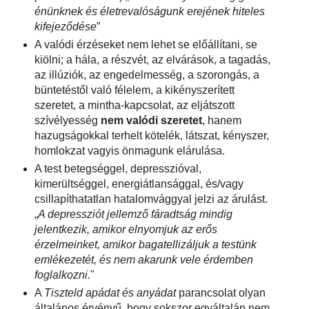
énünknek és életrevalóságunk erejének hiteles
kifejeződése
”
A valódi érzéseket nem lehet se előállítani, se
kiölni; a hála, a részvét, az elvárások, a tagadás,
az illúziók, az engedelmesség, a szorongás, a
büntetéstől való félelem, a kikényszerített
szeretet, a mintha-kapcsolat, az eljátszott
szívélyesség
nem valódi szeretet
, hanem
hazugságokkal terhelt kötelék, látszat, kényszer,
homlokzat vagyis önmagunk elárulása.
A test betegséggel, depresszióval,
kimerültséggel, energiátlansággal, és/vagy
csillapíthatatlan hatalomvággyal jelzi az árulást.
„
A depressziót jellemző fáradtság mindig
jelentkezik, amikor elnyomjuk az erős
érzelmeinket, amikor bagatellizáljuk a testünk
emlékezetét, és nem akarunk vele érdemben
foglalkozni.
"
A
Tiszteld apádat és anyádat
parancsolat olyan
általános érvényű, hogy sokszor egyáltalán nem