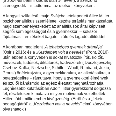
(a 2004-es berlini kiadás után 14 évvel), a szerzőnő
tizenegyedik – s tudtommal az utolsó - könyveként.
A lengyel születésű, majd Svájcba letelepedett Alice Miller
pszichoanalitikus szemlélettel kezdte terápiás munkásságát,
majd szembehelyezkedett az analitikusok által képviselt
segítői semlegességgel és a gyermekkori – sokszor
fájdalmas – emlékeket bagatellizáló és tagadó attitűddel.
A korábban megjelent „
A tehetséges gyermek drámája
”
(Osiris 2016) és a „
Kezdetben volt a nevelés
” (Pont, 2016)
után ebben a könyvében is sokat hivatkozik írók, költők,
művészek, tudósok, diktátorok, hadvezérek ( Dosztojevszkij,
Csehov, Kafka, Nietzsche, Schiller, Woolf, Rimbaud, Jukio,
Proust) önéletrajzára, a gyermekkorukra, az alkotásaikra, a
betegségeikre – rámutatva, hogy a gyermekkori élmények
és szülői bánásmód az egész életutat meghatározhatja.
Leghíresebb kutatásában Adolf Hitler gyerekkorát dolgozza
fel, részletesen kimutatva milyen motívumok vezethették
Hitlert több millió ember kivégzéséig. (Erről és a „fekete
pedagógiáról” a „
Kezdetben volt a nevelés
” című könyvében
olvashattok.)