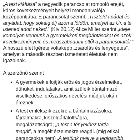
„
A test kiáltása
” a negyedik parancsolat romboló erejét,
káros következményeit helyezi mondanivalója
középpontjába. E parancsolat szerint: „
Tiszteld apádat és
anyádat, hogy sokáig élj azon a földön, amelyet az Úr, a te
istened adott neked.
” (Kiv 20,12) Alice Miller szerint „
ideje
komolyan vennünk a gyermekkori megbántásokat és azok
következményeit, és megszabadulni ettől a parancsolattól.
”
A hosszú élet ígérete voltaképp „zsarolás és fenyegetés”,
amelyet a második részben ismertetett életutak nem
igazolnak.
A szerzőnő szerint
A gyermekek elfojtják erős és jogos érzelmeiket,
dühüket, indulataikat, amit szüleik bántalmazó
viselkedése, erőszakos nevelési módjuk okán
éreznek
A test emlékszik ezekre a bántalmazásokra,
fájdalmakra, kiszolgáltatottságra,
megalázottságra; „
a test a tényekhez tartja
magát
”, a megélt érzelmekre reagál. (míg etikai
parancsokra nem) „
A testünk nyelve a legigazibb