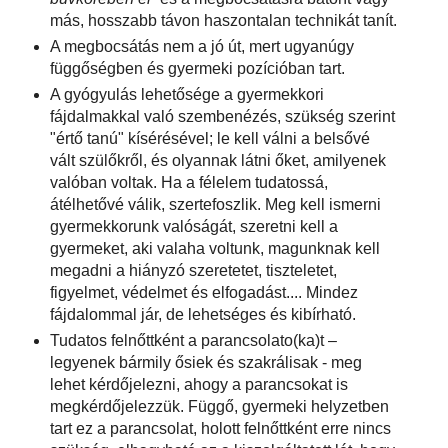
más, hosszabb távon haszontalan technikát tanít.
A megbocsátás nem a jó út, mert ugyanúgy
függőségben és gyermeki pozícióban tart.
A gyógyulás lehetősége a gyermekkori
fájdalmakkal való szembenézés, szükség szerint
"értő tanú" kísérésével; le kell válni a belsővé
vált szülőkről, és olyannak látni őket, amilyenek
valóban voltak. Ha a félelem tudatossá,
átélhetővé válik, szertefoszlik. Meg kell ismerni
gyermekkorunk valóságát, szeretni kell a
gyermeket, aki valaha voltunk, magunknak kell
megadni a hiányzó szeretetet, tiszteletet,
figyelmet, védelmet és elfogadást.... Mindez
fájdalommal jár, de lehetséges és kibírható.
Tudatos felnőttként a parancsolato(ka)t –
legyenek bármily ősiek és szakrálisak - meg
lehet kérdőjelezni, ahogy a parancsokat is
megkérdőjelezzük. Függő, gyermeki helyzetben
tart ez a parancsolat, holott felnőttként erre nincs