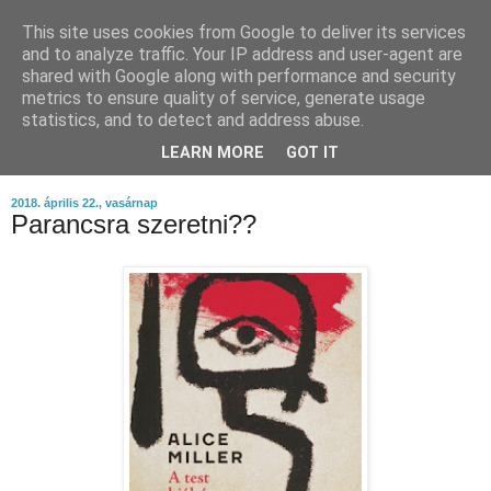
This site uses cookies from Google to deliver its services
and to analyze traffic. Your IP address and user-agent are
shared with Google along with performance and security
metrics to ensure quality of service, generate usage
statistics, and to detect and address abuse.
LEARN MORE
GOT IT
▼
2018. április 22., vasárnap
Parancsra szeretni??