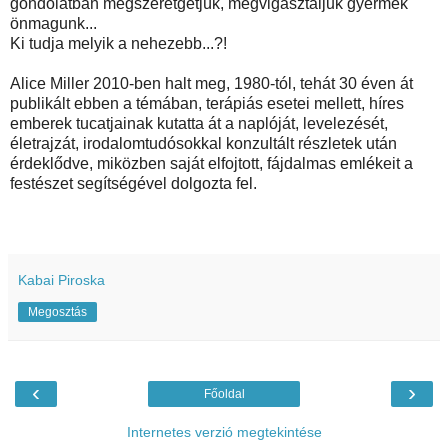
gondolatban megszeretgetjük, megvigasztaljuk gyermek
önmagunk...
Ki tudja melyik a nehezebb...?!
Alice Miller 2010-ben halt meg, 1980-tól, tehát 30 éven át
publikált ebben a témában, terápiás esetei mellett, híres
emberek tucatjainak kutatta át a naplóját, levelezését,
életrajzát, irodalomtudósokkal konzultált részletek után
érdeklődve, miközben saját elfojtott, fájdalmas emlékeit a
festészet segítségével dolgozta fel.
Kabai Piroska
Megosztás
‹
›
Főoldal
Internetes verzió megtekintése