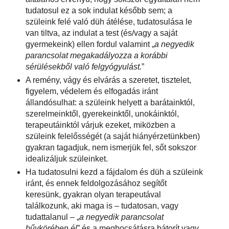
tudatosul ez a sok indulat később sem; a
szüleink felé való düh átélése, tudatosulása le
van tiltva, az indulat a test (és/vagy a saját
gyermekeink) ellen fordul valamint „
a negyedik
parancsolat megakadályozza a korábbi
sérülésekből való felgyógyulást.
”
A remény, vágy és elvárás a szeretet, tisztelet,
figyelem, védelem és elfogadás iránt
állandósulhat: a szüleink helyett a barátainktól,
szerelmeinktől, gyerekeinktől, unokáinktól,
terapeutáinktól várjuk ezeket, miközben a
szüleink felelősségét (a saját hiányérzetünkben)
gyakran tagadjuk, nem ismerjük fel, sőt sokszor
idealizáljuk szüleinket.
Ha tudatosulni kezd a fájdalom és düh a szüleink
iránt, és ennek feldolgozásához segítőt
keresünk, gyakran olyan terapeutával
találkozunk, aki maga is – tudatosan, vagy
tudattalanul – „
a negyedik parancsolat
bűvkörében él
” és a megbocsátásra bátorít vagy