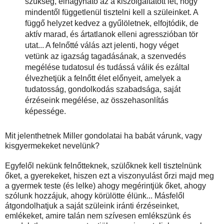
szükség, elhagyható az a kiszolgáltatott lét, hogy
mindentől függetlenül tisztelni kell a szüleinket. A
függő helyzet kedvez a gyűlöletnek, elfojtódik, de
aktív marad, és ártatlanok elleni agresszióban tör
utat... A felnőtté válás azt jelenti, hogy véget
vetünk az igazság tagadásának, a szenvedés
megélése tudatosul és tudássá válik és ezáltal
élvezhetjük a felnőtt élet előnyeit, amelyek a
tudatosság, gondolkodás szabadsága, saját
érzéseink megélése, az összehasonlítás
képessége.
Mit jelenthetnek Miller gondolatai ha babát várunk, vagy
kisgyermekeket nevelünk?
Egyfelől nekünk felnőtteknek, szülőknek kell tisztelnünk
őket, a gyerekeket, hiszen ezt a viszonyulást őrzi majd meg
a gyermek teste (és lelke) ahogy megérintjük őket, ahogy
szólunk hozzájuk, ahogy körülötte élünk... Másfelől
átgondolhatjuk a saját szüleink iránti érzéseinket,
emlékeket, amire talán nem szívesen emlékszünk és